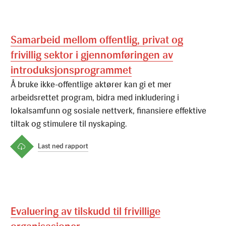
Samarbeid mellom offentlig, privat og
frivillig sektor i gjennomføringen av
introduksjonsprogrammet
Å
b
r
u
k
e
i
k
k
e
-
o
f
e
n
t
l
i
g
e
a
k
t
ø
r
e
r
k
a
n
g
i
e
t
m
e
r
a
r
b
e
i
d
s
r
e
t
t
e
t
p
r
o
g
r
a
m
,
b
i
d
r
a
m
e
d
i
n
k
l
u
d
e
r
i
n
g
i
l
o
k
a
l
s
a
m
f
u
n
n
o
g
s
o
s
i
a
l
e
n
e
t
t
v
e
r
k
,
f
n
a
n
s
i
e
r
e
e
f
e
k
t
i
v
e
t
i
l
t
a
k
o
g
s
t
i
m
u
l
e
r
e
t
i
l
n
y
s
k
a
p
i
n
g
.
Last ned rapport
Evaluering av tilskudd til frivillige