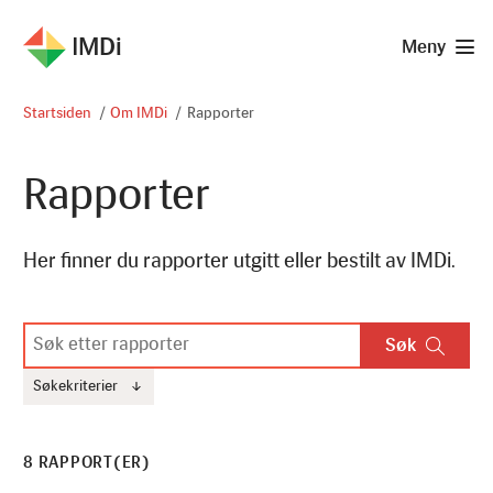
IMDi
Meny
Startsiden
Om IMDi
Rapporter
Rapporter
Her finner du rapporter utgitt eller bestilt av IMDi.
S
Søk
ø
k
Søkekriterier
(
å
p
n
8 RAPPORT(ER)
e
/