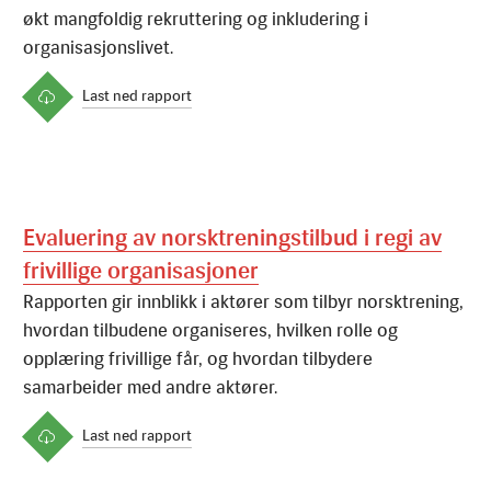
ø
k
t
m
a
n
g
f
o
l
d
i
g
r
e
k
r
u
t
t
e
r
i
n
g
o
g
i
n
k
l
u
d
e
r
i
n
g
i
o
r
g
a
n
i
s
a
s
j
o
n
s
l
i
v
e
t
.
Last ned rapport
Evaluering av norsktreningstilbud i regi av
frivillige organisasjoner
R
a
p
p
o
r
t
e
n
g
i
r
i
n
n
b
l
i
k
k
i
a
k
t
ø
r
e
r
s
o
m
t
i
l
b
y
r
n
o
r
s
k
t
r
e
n
i
n
g
,
h
v
o
r
d
a
n
t
i
l
b
u
d
e
n
e
o
r
g
a
n
i
s
e
r
e
s
,
h
v
i
l
k
e
n
r
o
l
l
e
o
g
o
p
p
l
æ
r
i
n
g
f
r
i
v
i
l
l
i
g
e
f
å
r
,
o
g
h
v
o
r
d
a
n
t
i
l
b
y
d
e
r
e
s
a
m
a
r
b
e
i
d
e
r
m
e
d
a
n
d
r
e
a
k
t
ø
r
e
r
.
Last ned rapport