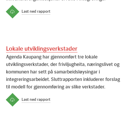
Last ned rapport
Lokale utviklingsverkstader
A
g
e
n
d
a
K
a
u
p
a
n
g
h
a
r
g
j
e
n
n
o
m
f
ø
r
t
t
r
e
l
o
k
a
l
e
u
t
v
i
k
l
i
n
g
s
v
e
r
k
s
t
a
d
e
r
,
d
e
r
f
r
i
v
i
l
j
u
g
h
e
i
t
a
,
n
æ
r
i
n
g
s
l
i
v
e
t
o
g
k
o
m
m
u
n
e
n
h
a
r
s
e
t
t
p
å
s
a
m
a
r
b
e
i
d
s
l
ø
y
s
i
n
g
a
r
i
i
n
t
e
g
r
e
r
i
n
g
s
a
r
b
e
i
d
e
t
.
S
l
u
t
t
r
a
p
p
o
r
t
e
n
i
n
k
l
u
d
e
r
e
r
f
o
r
s
l
a
g
t
i
l
m
o
d
e
l
l
f
o
r
g
j
e
n
n
o
m
f
ø
r
i
n
g
a
v
s
l
i
k
e
v
e
r
k
s
t
a
d
e
r
.
Last ned rapport