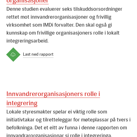
organisasjoner
D
e
n
n
e
s
t
u
d
i
e
n
e
v
a
l
u
e
r
e
r
s
e
k
s
t
i
l
s
k
u
d
d
s
o
r
s
o
r
d
n
i
n
g
e
r
r
e
t
t
e
t
m
o
t
i
n
n
v
a
n
d
r
e
r
o
r
g
a
n
i
s
a
s
j
o
n
e
r
o
g
f
r
i
v
i
l
l
i
g
v
i
r
k
s
o
m
h
e
t
s
o
m
I
M
D
i
f
o
r
v
a
l
t
e
r
.
D
e
n
s
k
a
l
o
g
s
å
g
i
k
u
n
n
s
k
a
p
o
m
f
r
i
v
i
l
l
i
g
e
o
r
g
a
n
i
s
a
s
j
o
n
e
r
s
r
o
l
l
e
i
l
o
k
a
l
t
i
n
t
e
g
r
e
r
i
n
g
s
a
r
b
e
i
d
.
Last ned rapport
Innvandrerorganisasjoners rolle i
integrering
L
o
k
a
l
e
s
t
y
r
e
s
m
a
k
t
e
r
s
p
e
l
a
r
e
i
v
i
k
t
i
g
r
o
l
l
e
s
o
m
i
n
i
t
i
a
t
i
v
t
a
k
a
r
o
g
t
i
l
r
e
t
t
e
l
e
g
g
a
r
f
o
r
m
ø
t
e
p
l
a
s
s
a
r
p
å
t
v
e
r
s
i
b
e
f
o
l
k
n
i
n
g
a
.
D
e
t
e
t
e
i
t
t
a
v
f
u
n
n
a
i
d
e
n
n
e
r
a
p
p
o
r
t
e
n
o
m
i
n
n
v
a
n
d
r
a
r
o
r
g
a
n
i
s
a
s
j
o
n
a
r
s
i
r
o
l
l
e
i
i
n
t
e
g
r
e
r
i
n
g
a
.